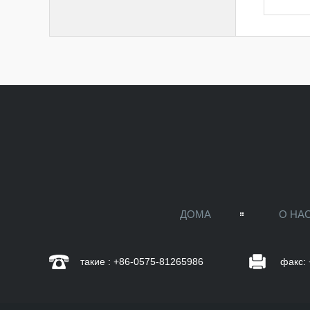
ДОМА
О НА
такие : +86-0575-81265986
факс: