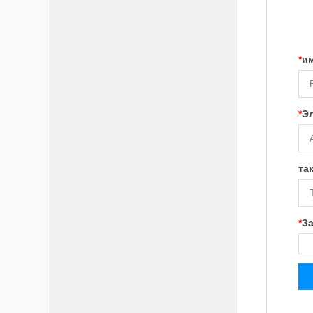
*
и
*
Эл
та
*
З