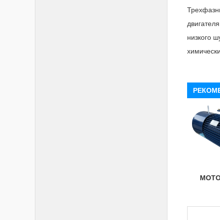
Трехфазны
двигателя
низкого ш
химическ
РЕКОМ
МОТО