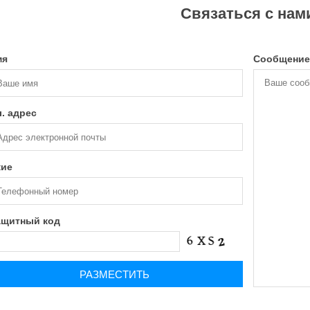
Связаться с нам
мя
Сообщени
. адрес
кие
ащитный код